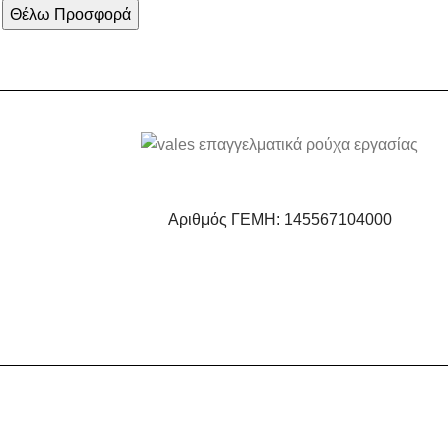
Αριθμός ΓΕΜΗ: 145567104000
είτε τη σελίδα, θα υποθέσουμε πως είστε ικανοποιημένοι με