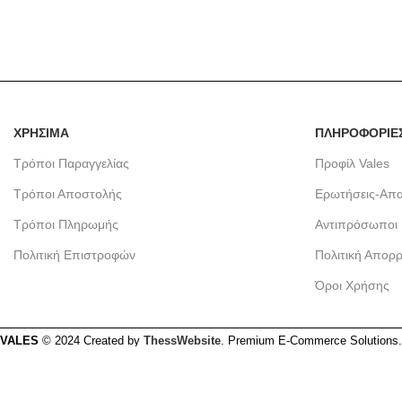
ΧΡΗΣΙΜΑ
ΠΛΗΡΟΦΟΡΙΕ
Τρόποι Παραγγελίας
Προφίλ Vales
Τρόποι Αποστολής
Ερωτήσεις-Απα
Τρόποι Πληρωμής
Αντιπρόσωποι
Πολιτική Επιστροφών
Πολιτική Απορ
Όροι Χρήσης
VALES
© 2024 Created by
ThessWebsite
. Premium E-Commerce Solutions.
Χρησιμοποιούμε cookies για να σας προσφέρουμε την καλύτερη 
αυτό
, κάνοντας κλικ στο κουμπί Αποδοχή.