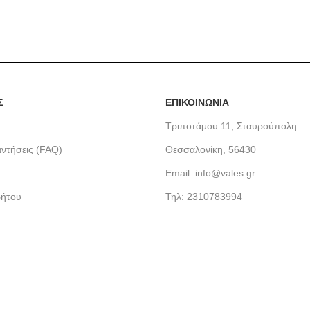
Σ
ΕΠΙΚΟΙΝΩΝΙΑ
Τριποτάμου 11, Σταυρούπολη
ντήσεις (FAQ)
Θεσσαλονίκη, 56430
Email: info@vales.gr
ρήτου
Τηλ: 2310783994
δυνατή εμπειρία στη σελίδα μας. Εάν συνεχίσετε να χρησιμοποι