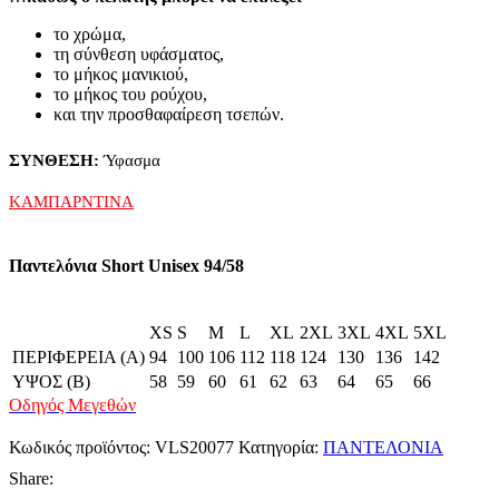
το χρώμα,
τη σύνθεση υφάσματος,
το μήκος μανικιού,
το μήκος του ρούχου,
και την προσθαφαίρεση τσεπών.
ΣΥΝΘΕΣΗ:
Ύφασμα
ΚΑΜΠΑΡΝΤΙΝΑ
Παντελόνια Short Unisex 94/58
XS
S
M
L
XL
2XL
3XL
4XL
5XL
ΠΕΡΙΦΕΡΕΙΑ (A)
94
100
106
112
118
124
130
136
142
ΥΨΟΣ (B)
58
59
60
61
62
63
64
65
66
Οδηγός Μεγεθών
Κωδικός προϊόντος:
VLS20077
Κατηγορία:
ΠΑΝΤΕΛΟΝΙΑ
Share: