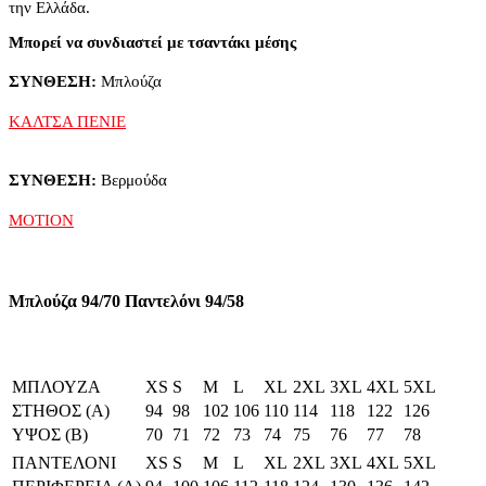
την Ελλάδα.
Μπορεί να συνδιαστεί με τσαντάκι μέσης
ΣΥΝΘΕΣΗ:
Μπλούζα
ΚΑΛΤΣΑ ΠΕΝΙΕ
ΣΥΝΘΕΣΗ:
Βερμούδα
MOTION
Μπλούζα 94/70 Παντελόνι 94/58
ΜΠΛΟΥΖΑ
XS
S
M
L
XL
2XL
3XL
4XL
5XL
ΣΤΗΘΟΣ (Α)
94
98
102
106
110
114
118
122
126
ΥΨΟΣ (Β)
70
71
72
73
74
75
76
77
78
ΠΑΝΤΕΛΟΝΙ
XS
S
M
L
XL
2XL
3XL
4XL
5XL