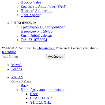
Προφίλ Vales
Ερωτήσεις-Απαντήσεις (FAQ)
Πολιτική Απορρήτου
Όροι Χρήσης
ΕΠΙΚΟΙΝΩΝΙΑ
Τριποτάμου 11, Σταυρούπολη
Θεσσαλονίκη, 56430
Email: info@vales.gr
Τηλ: 2310783994
VALES
© 2024 Created by
ThessWebsite
. Premium E-Commerce Solutions.
Κλείσιμο
Αναζήτηση
Μενού
Brands
VALES
Custom Uniforms
Back
Σετ ρούχων που προτείνουμε
Back
BEACH BAR
ΥΠΟΔΟΧΗΣ