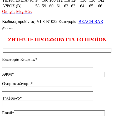
ΠΕΡΙΦΕΡΕΙΑ (Α)
94
100
106
112
118
124
130
136
142
ΥΨΟΣ (Β)
58
59
60
61
62
63
64
65
66
Οδηγός Μεγεθών
Κωδικός προϊόντος:
VLS-B1022
Κατηγορία:
BEACH BAR
Share:
ΖΗΤΗΣΤΕ ΠΡΟΣΦΟΡΑ ΓΙΑ ΤΟ ΠΡΟΪΟΝ
Επωνυμία Εταρείας*
ΑΦΜ*
Ονοματεπώνυμο*
Τηλέφωνο*
Email*