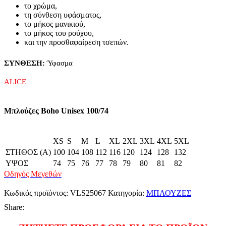
το χρώμα,
τη σύνθεση υφάσματος,
το μήκος μανικιού,
το μήκος του ρούχου,
και την προσθαφαίρεση τσεπών.
ΣΥΝΘΕΣΗ:
Ύφασμα
ALICE
Μπλούζες Boho Unisex 100/74
XS
S
M
L
XL
2XL
3XL
4XL
5XL
ΣΤΗΘΟΣ (Α)
100
104
108
112
116
120
124
128
132
ΥΨΟΣ
74
75
76
77
78
79
80
81
82
Οδηγός Μεγεθών
Κωδικός προϊόντος:
VLS25067
Κατηγορία:
ΜΠΛΟΥΖΕΣ
Share: