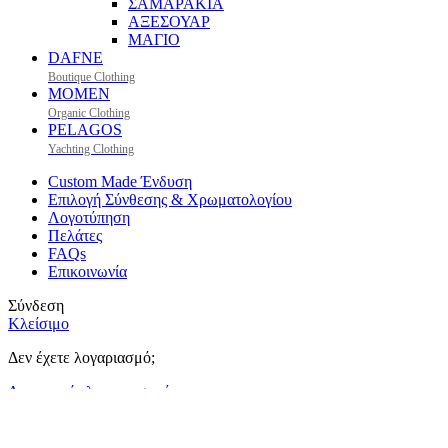
ΣΑΜΑΡΑΚΙΑ
ΑΞΕΣΟΥΑΡ
ΜΑΓΙΟ
DAFNE
Boutique Clothing
MOMEN
Organic Clothing
PELAGOS
Yachting Clothing
Custom Made Ένδυση
Επιλογή Σύνθεσης & Χρωματολογίου
Λογοτύπηση
Πελάτες
FAQs
Επικοινωνία
Σύνδεση
Κλείσιμο
Δεν έχετε λογαριασμό;
Δημιουργία λογαριασμού
Χρησιμοποιούμε cookies για να σας προσφέρουμε την καλύτερη
δυνατή εμπειρία στη σελίδα μας. Εάν συνεχίσετε να
χρησιμοποιείτε τη σελίδα, θα υποθέσουμε πως είστε