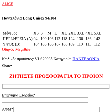
ALICE
Παντελόνια Long Unisex 94/104
Μέγεθος
XS
S
M
L
XL
2XL
3XL
4XL
5XL
ΠΕΡΙΦΕΡΕΙΑ (A)
94
100
106
112
118
124
130
136
142
ΥΨΟΣ (B)
104
105
106
107
108
109
110
111
112
Οδηγός Μεγεθών
Κωδικός προϊόντος:
VLS20035
Κατηγορία:
ΠΑΝΤΕΛΟΝΙΑ
Share:
ΖΗΤΗΣΤΕ ΠΡΟΣΦΟΡΑ ΓΙΑ ΤΟ ΠΡΟΪΟΝ
Επωνυμία Εταρείας*
ΑΦΜ*