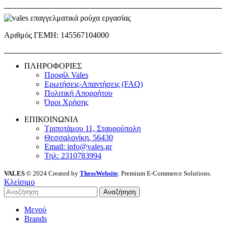
Αριθμός ΓΕΜΗ: 145567104000
ΠΛΗΡΟΦΟΡΙΕΣ
Προφίλ Vales
Ερωτήσεις-Απαντήσεις (FAQ)
Πολιτική Απορρήτου
Όροι Χρήσης
ΕΠΙΚΟΙΝΩΝΙΑ
Τριποτάμου 11, Σταυρούπολη
Θεσσαλονίκη, 56430
Email: info@vales.gr
Τηλ: 2310783994
VALES
© 2024 Created by
ThessWebsite
. Premium E-Commerce Solutions.
Κλείσιμο
Αναζήτηση
Μενού
Brands