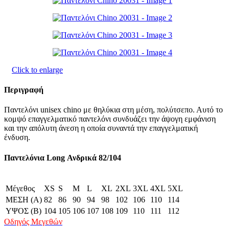
Click to enlarge
Περιγραφή
Παντελόνι unisex chino με θηλύκια στη μέση, πολύτσεπο. Αυτό το
κομψό επαγγελματικό παντελόνι συνδυάζει την άψογη εμφάνιση
και την απόλυτη άνεση η οποία συναντά την επαγγελματική
ένδυση.
Παντελόνια Long Ανδρικά 82/104
Μέγεθος
XS
S
M
L
XL
2XL
3XL
4XL
5XL
ΜΕΣΗ (Α)
82
86
90
94
98
102
106
110
114
ΥΨΟΣ (Β)
104
105
106
107
108
109
110
111
112
Οδηγός Μεγεθών