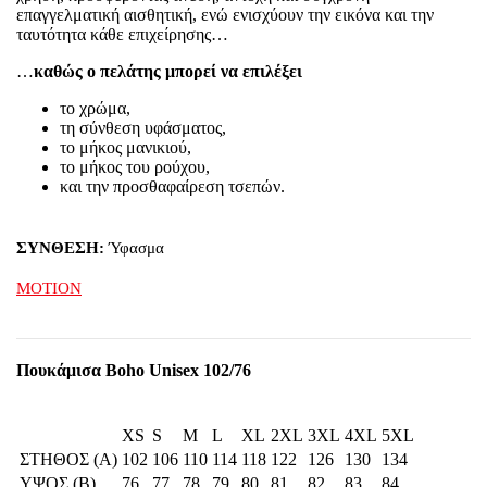
επαγγελματική αισθητική, ενώ ενισχύουν την εικόνα και την
ταυτότητα κάθε επιχείρησης…
…
καθώς ο πελάτης μπορεί να επιλέξει
το χρώμα,
τη σύνθεση υφάσματος,
το μήκος μανικιού,
το μήκος του ρούχου,
και την προσθαφαίρεση τσεπών.
ΣΥΝΘΕΣΗ:
Ύφασμα
MOTION
Πουκάμισα Boho Unisex 102/76
XS
S
M
L
XL
2XL
3XL
4XL
5XL
ΣΤΗΘΟΣ (Α)
102
106
110
114
118
122
126
130
134
ΥΨΟΣ (Β)
76
77
78
79
80
81
82
83
84