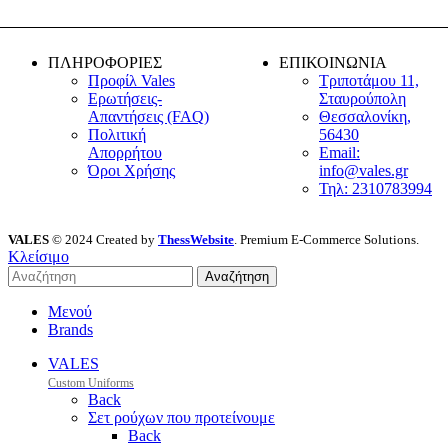
ΠΛΗΡΟΦΟΡΙΕΣ
ΕΠΙΚΟΙΝΩΝΙΑ
Προφίλ Vales
Τριποτάμου 11,
Ερωτήσεις-
Σταυρούπολη
Απαντήσεις (FAQ)
Θεσσαλονίκη,
Πολιτική
56430
Απορρήτου
Email:
Όροι Χρήσης
info@vales.gr
Τηλ: 2310783994
VALES
© 2024 Created by
ThessWebsite
. Premium E-Commerce Solutions.
Κλείσιμο
Αναζήτηση
Μενού
Brands
VALES
Custom Uniforms
Back
Σετ ρούχων που προτείνουμε
Back