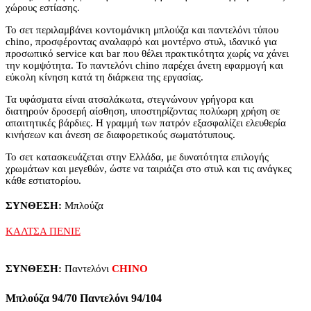
χώρους εστίασης.
Το σετ περιλαμβάνει κοντομάνικη μπλούζα και παντελόνι τύπου
chino, προσφέροντας αναλαφρό και μοντέρνο στυλ, ιδανικό για
προσωπικό service και bar που θέλει πρακτικότητα χωρίς να χάνει
την κομψότητα. Το παντελόνι chino παρέχει άνετη εφαρμογή και
εύκολη κίνηση κατά τη διάρκεια της εργασίας.
Τα υφάσματα είναι ατσαλάκωτα, στεγνώνουν γρήγορα και
διατηρούν δροσερή αίσθηση, υποστηρίζοντας πολύωρη χρήση σε
απαιτητικές βάρδιες. Η γραμμή των πατρόν εξασφαλίζει ελευθερία
κινήσεων και άνεση σε διαφορετικούς σωματότυπους.
Το σετ κατασκευάζεται στην Ελλάδα, με δυνατότητα επιλογής
χρωμάτων και μεγεθών, ώστε να ταιριάζει στο στυλ και τις ανάγκες
κάθε εστιατορίου.
ΣΥΝΘΕΣΗ:
Μπλούζα
ΚΑΛΤΣΑ ΠΕΝΙΕ
ΣΥΝΘΕΣΗ:
Παντελόνι
CHINO
Μπλούζα 94/70 Παντελόνι 94/104