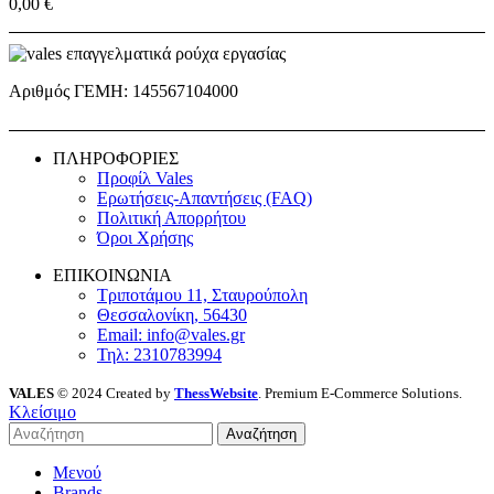
0,00
€
Αριθμός ΓΕΜΗ: 145567104000
ΠΛΗΡΟΦΟΡΙΕΣ
Προφίλ Vales
Ερωτήσεις-Απαντήσεις (FAQ)
Πολιτική Απορρήτου
Όροι Χρήσης
ΕΠΙΚΟΙΝΩΝΙΑ
Τριποτάμου 11, Σταυρούπολη
Θεσσαλονίκη, 56430
Email: info@vales.gr
Τηλ: 2310783994
VALES
© 2024 Created by
ThessWebsite
. Premium E-Commerce Solutions.
Κλείσιμο
Αναζήτηση
Μενού
Brands