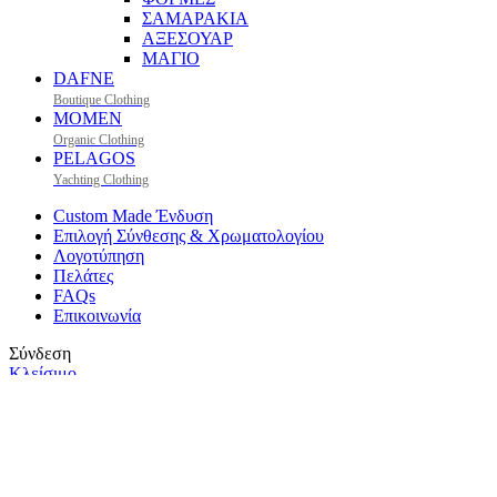
ΣΑΜΑΡΑΚΙΑ
ΑΞΕΣΟΥΑΡ
ΜΑΓΙΟ
DAFNE
Boutique Clothing
MOMEN
Organic Clothing
PELAGOS
Yachting Clothing
Custom Made Ένδυση
Επιλογή Σύνθεσης & Χρωματολογίου
Λογοτύπηση
Πελάτες
FAQs
Επικοινωνία
Σύνδεση
Κλείσιμο
Δεν έχετε λογαριασμό;
Δημιουργία λογαριασμού
Χρησιμοποιούμε cookies για να σας προσφέρουμε την καλύτερη
δυνατή εμπειρία στη σελίδα μας. Εάν συνεχίσετε να