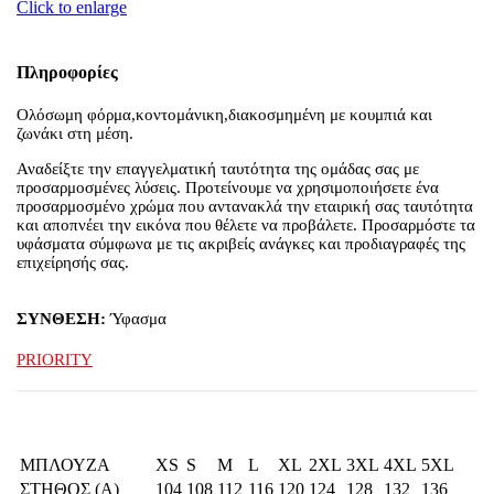
Click to enlarge
Πληροφορίες
Ολόσωμη φόρμα,κοντομάνικη,διακοσμημένη με κουμπιά και
ζωνάκι στη μέση.
Αναδείξτε την επαγγελματική ταυτότητα της ομάδας σας με
προσαρμοσμένες λύσεις. Προτείνουμε να χρησιμοποιήσετε ένα
προσαρμοσμένο χρώμα που αντανακλά την εταιρική σας ταυτότητα
και αποπνέει την εικόνα που θέλετε να προβάλετε. Προσαρμόστε τα
υφάσματα σύμφωνα με τις ακριβείς ανάγκες και προδιαγραφές της
επιχείρησής σας.
ΣΥΝΘΕΣΗ:
Ύφασμα
PRIORITY
ΜΠΛΟΥΖΑ
XS
S
M
L
XL
2XL
3XL
4XL
5XL
ΣΤΗΘΟΣ (Α)
104
108
112
116
120
124
128
132
136