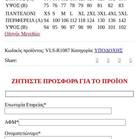
ΥΨΟΣ (Β)
75
76
77
78
79
80
81
82
83
ΠΑΝΤΕΛΟΝΙ
XS
S
M
L
XL
2XL
3XL
4XL
5XL
ΠΕΡΙΦΕΡΕΙΑ (Α)
94
100
106
112
118
124
130
136
142
ΥΨΟΣ (Β)
94
95
96
97
98
99
100
101
102
Οδηγός Μεγεθών
Κωδικός προϊόντος:
VLS-R1087
Κατηγορία:
ΥΠΟΔΟΧΗΣ
Share:
ΖΗΤΗΣΤΕ ΠΡΟΣΦΟΡΑ ΓΙΑ ΤΟ ΠΡΟΪΟΝ
Επωνυμία Εταρείας*
ΑΦΜ*
Ονοματεπώνυμο*