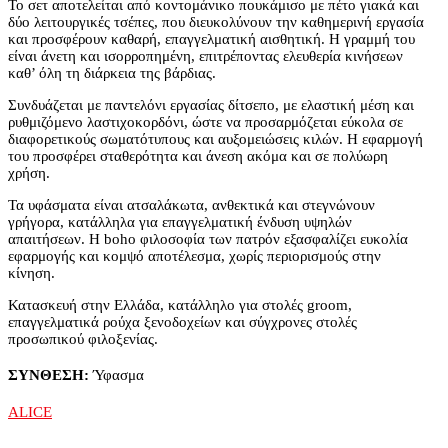
Το σετ αποτελείται από κοντομάνικο πουκάμισο με πέτο γιακά και
δύο λειτουργικές τσέπες, που διευκολύνουν την καθημερινή εργασία
και προσφέρουν καθαρή, επαγγελματική αισθητική. Η γραμμή του
είναι άνετη και ισορροπημένη, επιτρέποντας ελευθερία κινήσεων
καθ’ όλη τη διάρκεια της βάρδιας.
Συνδυάζεται με παντελόνι εργασίας δίτσεπο, με ελαστική μέση και
ρυθμιζόμενο λαστιχοκορδόνι, ώστε να προσαρμόζεται εύκολα σε
διαφορετικούς σωματότυπους και αυξομειώσεις κιλών. Η εφαρμογή
του προσφέρει σταθερότητα και άνεση ακόμα και σε πολύωρη
χρήση.
Τα υφάσματα είναι ατσαλάκωτα, ανθεκτικά και στεγνώνουν
γρήγορα, κατάλληλα για επαγγελματική ένδυση υψηλών
απαιτήσεων. Η boho φιλοσοφία των πατρόν εξασφαλίζει ευκολία
εφαρμογής και κομψό αποτέλεσμα, χωρίς περιορισμούς στην
κίνηση.
Κατασκευή στην Ελλάδα, κατάλληλο για στολές groom,
επαγγελματικά ρούχα ξενοδοχείων και σύγχρονες στολές
προσωπικού φιλοξενίας.
ΣΥΝΘΕΣΗ:
Ύφασμα
ALICE