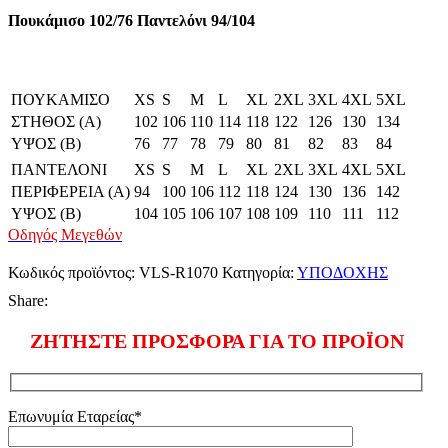
Πουκάμισο 102/76 Παντελόνι 94/104
ΠΟΥΚΑΜΙΣΟ
XS
S
M
L
XL
2XL
3XL
4XL
5XL
ΣΤΗΘΟΣ (Α)
102
106
110
114
118
122
126
130
134
ΥΨΟΣ (Β)
76
77
78
79
80
81
82
83
84
ΠΑΝΤΕΛΟΝΙ
XS
S
M
L
XL
2XL
3XL
4XL
5XL
ΠΕΡΙΦΕΡΕΙΑ (Α)
94
100
106
112
118
124
130
136
142
ΥΨΟΣ (Β)
104
105
106
107
108
109
110
111
112
Οδηγός Μεγεθών
Κωδικός προϊόντος:
VLS-R1070
Κατηγορία:
ΥΠΟΔΟΧΗΣ
Share:
ΖΗΤΗΣΤΕ ΠΡΟΣΦΟΡΑ ΓΙΑ ΤΟ ΠΡΟΪΟΝ
Επωνυμία Εταρείας*