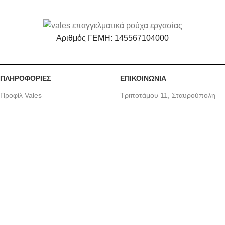
Αριθμός ΓΕΜΗ: 145567104000
ΠΛΗΡΟΦΟΡΙΕΣ
ΕΠΙΚΟΙΝΩΝΙΑ
Προφίλ Vales
Τριποτάμου 11, Σταυρούπολη
Ερωτήσεις-Απαντήσεις (FAQ)
Θεσσαλονίκη, 56430
Πολιτική Απορρήτου
Email: info@vales.gr
Όροι Χρήσης
Τηλ: 2310783994
VALES
© 2024 Created by
ThessWebsite
. Premium E-Commerce Solutions.
Χρησιμοποιούμε cookies για να σας προσφέρουμε την
καλύτερη δυνατή εμπειρία στη σελίδα μας. Εάν συνεχίσετε να
χρησιμοποιείτε τη σελίδα, θα υποθέσουμε πως είστε