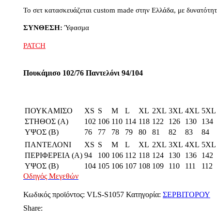
Το σετ κατασκευάζεται custom made στην Ελλάδα, με δυνατότητα
ΣΥΝΘΕΣΗ:
Ύφασμα
PATCH
Πουκάμισο 102/76 Παντελόνι 94/104
ΠΟΥΚΑΜΙΣΟ
XS
S
M
L
XL
2XL
3XL
4XL
5XL
ΣΤΗΘΟΣ (Α)
102
106
110
114
118
122
126
130
134
ΥΨΟΣ (Β)
76
77
78
79
80
81
82
83
84
ΠΑΝΤΕΛΟΝΙ
XS
S
M
L
XL
2XL
3XL
4XL
5XL
ΠΕΡΙΦΕΡΕΙΑ (Α)
94
100
106
112
118
124
130
136
142
ΥΨΟΣ (Β)
104
105
106
107
108
109
110
111
112
Οδηγός Μεγεθών
Κωδικός προϊόντος:
VLS-S1057
Κατηγορία:
ΣΕΡΒΙΤΟΡΟΥ
Share: