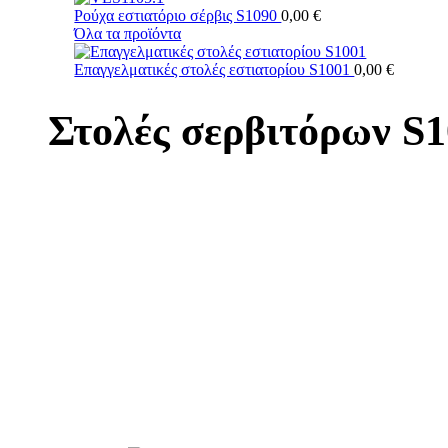
Ρούχα εστιατόριο σέρβις S1090
0,00
€
Όλα τα προϊόντα
Επαγγελματικές στολές εστιατορίου S1001
0,00
€
Στολές σερβιτόρων S