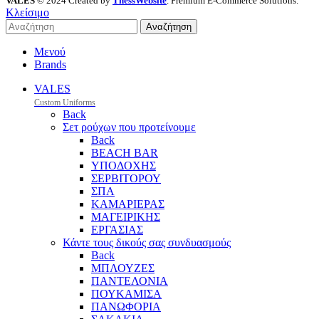
VALES
© 2024 Created by
ThessWebsite
. Premium E-Commerce Solutions.
Κλείσιμο
Αναζήτηση
Μενού
Brands
VALES
Custom Uniforms
Back
Σετ ρούχων που προτείνουμε
Back
BEACH BAR
ΥΠΟΔΟΧΗΣ
ΣΕΡΒΙΤΟΡΟΥ
ΣΠΑ
ΚΑΜΑΡΙΕΡΑΣ
ΜΑΓΕΙΡΙΚΗΣ
ΕΡΓΑΣΙΑΣ
Κάντε τους δικούς σας συνδυασμούς
Back
ΜΠΛΟΥΖΕΣ
ΠΑΝΤΕΛΟΝΙΑ
ΠΟΥΚΑΜΙΣΑ
ΠΑΝΩΦΟΡΙΑ