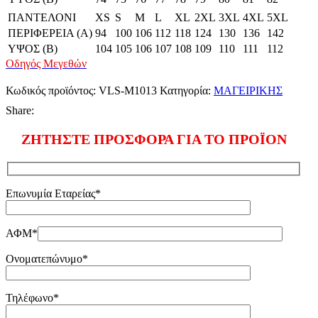
ΠΑΝΤΕΛΟΝΙ
XS
S
M
L
XL
2XL
3XL
4XL
5XL
ΠΕΡΙΦΕΡΕΙΑ (Α)
94
100
106
112
118
124
130
136
142
ΥΨΟΣ (Β)
104
105
106
107
108
109
110
111
112
Οδηγός Μεγεθών
Κωδικός προϊόντος:
VLS-M1013
Κατηγορία:
ΜΑΓΕΙΡΙΚΗΣ
Share:
ΖΗΤΗΣΤΕ ΠΡΟΣΦΟΡΑ ΓΙΑ ΤΟ ΠΡΟΪΟΝ
Επωνυμία Εταρείας*
ΑΦΜ*
Ονοματεπώνυμο*
Τηλέφωνο*