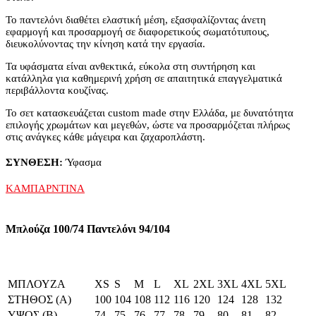
Το παντελόνι διαθέτει ελαστική μέση, εξασφαλίζοντας άνετη
εφαρμογή και προσαρμογή σε διαφορετικούς σωματότυπους,
διευκολύνοντας την κίνηση κατά την εργασία.
Τα υφάσματα είναι ανθεκτικά, εύκολα στη συντήρηση και
κατάλληλα για καθημερινή χρήση σε απαιτητικά επαγγελματικά
περιβάλλοντα κουζίνας.
Το σετ κατασκευάζεται custom made στην Ελλάδα, με δυνατότητα
επιλογής χρωμάτων και μεγεθών, ώστε να προσαρμόζεται πλήρως
στις ανάγκες κάθε μάγειρα και ζαχαροπλάστη.
ΣΥΝΘΕΣΗ:
Ύφασμα
ΚΑΜΠΑΡΝΤΙΝΑ
Μπλούζα 100/74 Παντελόνι 94/104
ΜΠΛΟΥΖΑ
XS
S
M
L
XL
2XL
3XL
4XL
5XL
ΣΤΗΘΟΣ (Α)
100
104
108
112
116
120
124
128
132
ΥΨΟΣ (Β)
74
75
76
77
78
79
80
81
82