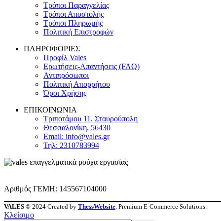
Τρόποι Παραγγελίας
Τρόποι Αποστολής
Τρόποι Πληρωμής
Πολιτική Επιστροφών
ΠΛΗΡΟΦΟΡΙΕΣ
Προφίλ Vales
Ερωτήσεις-Απαντήσεις (FAQ)
Αντιπρόσωποι
Πολιτική Απορρήτου
Όροι Χρήσης
ΕΠΙΚΟΙΝΩΝΙΑ
Τριποτάμου 11, Σταυρούπολη
Θεσσαλονίκη, 56430
Email: info@vales.gr
Τηλ: 2310783994
Αριθμός ΓΕΜΗ: 145567104000
VALES
© 2024 Created by
ThessWebsite
. Premium E-Commerce Solutions.
Κλείσιμο