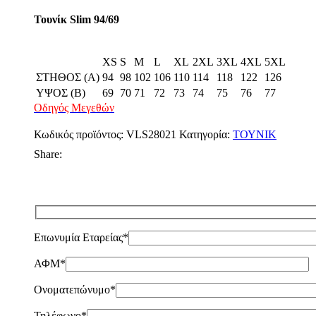
Τουνίκ Slim 94/69
XS
S
M
L
XL
2XL
3XL
4XL
5XL
ΣΤΗΘΟΣ (Α)
94
98
102
106
110
114
118
122
126
ΥΨΟΣ (Β)
69
70
71
72
73
74
75
76
77
Οδηγός Μεγεθών
Κωδικός προϊόντος:
VLS28021
Κατηγορία:
ΤΟΥΝΙΚ
Share:
Επωνυμία Εταρείας*
ΑΦΜ*
Ονοματεπώνυμο*
Τηλέφωνο*