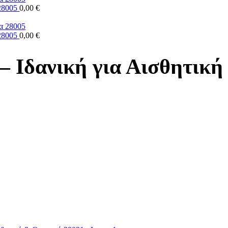
 28005
0,00
€
 28005
0,00
€
– Ιδανική για Αισθητικ