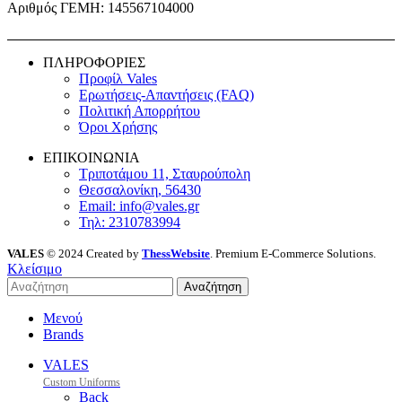
Αριθμός ΓΕΜΗ: 145567104000
ΠΛΗΡΟΦΟΡΙΕΣ
Προφίλ Vales
Ερωτήσεις-Απαντήσεις (FAQ)
Πολιτική Απορρήτου
Όροι Χρήσης
ΕΠΙΚΟΙΝΩΝΙΑ
Τριποτάμου 11, Σταυρούπολη
Θεσσαλονίκη, 56430
Email: info@vales.gr
Τηλ: 2310783994
VALES
© 2024 Created by
ThessWebsite
. Premium E-Commerce Solutions.
Κλείσιμο
Αναζήτηση
Μενού
Brands
VALES
Custom Uniforms
Back