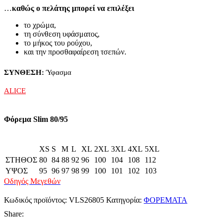
…
καθώς ο πελάτης μπορεί να επιλέξει
το χρώμα,
τη σύνθεση υφάσματος,
το μήκος του ρούχου,
και την προσθαφαίρεση τσεπών.
ΣΥΝΘΕΣΗ:
Ύφασμα
ALICE
Φόρεμα Slim 80/95
XS
S
M
L
XL
2XL
3XL
4XL
5XL
ΣΤΗΘΟΣ
80
84
88
92
96
100
104
108
112
ΥΨΟΣ
95
96
97
98
99
100
101
102
103
Οδηγός Μεγεθών
Κωδικός προϊόντος:
VLS26805
Κατηγορία:
ΦΟΡΕΜΑΤΑ
Share: