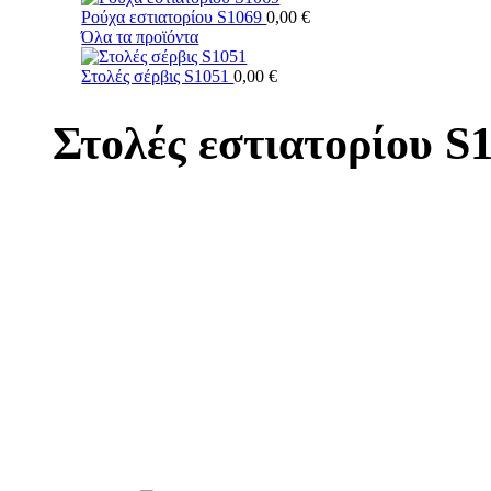
Ρούχα εστιατορίου S1069
0,00
€
Όλα τα προϊόντα
Στολές σέρβις S1051
0,00
€
Στολές εστιατορίου S