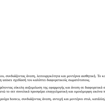
ρίου, συνδυάζοντας άνεση, λειτουργικότητα και μοντέρνα αισθητική. Το 
 unisex σχεδίασή του καλύπτει διαφορετικούς σωματότυπους.
ιτρέποντας εύκολη αυξομείωση της εφαρμογής και άνεση σε διαφορετικά σ
, ενώ το σετ συνολικά προσφέρει επαγγελματική και ομοιόμορφη εικόνα
ρούχα horeca, συνδυάζοντας άνεση, αντοχή και μοντέρνο στυλ, κατάλληλ