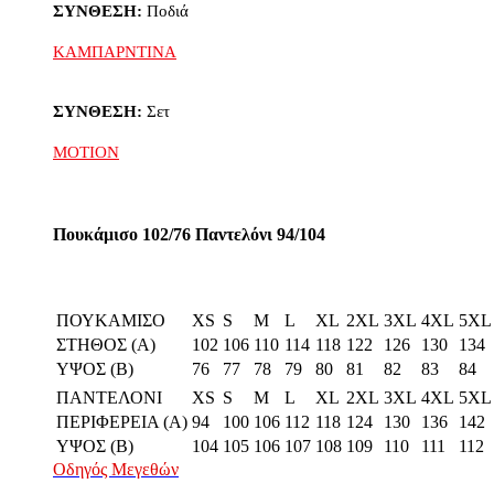
ΣΥΝΘΕΣΗ:
Ποδιά
ΚΑΜΠΑΡΝΤΙΝΑ
ΣΥΝΘΕΣΗ:
Σετ
MOTION
Πουκάμισο 102/76 Παντελόνι 94/104
ΠΟΥΚΑΜΙΣΟ
XS
S
M
L
XL
2XL
3XL
4XL
5XL
ΣΤΗΘΟΣ (Α)
102
106
110
114
118
122
126
130
134
ΥΨΟΣ (Β)
76
77
78
79
80
81
82
83
84
ΠΑΝΤΕΛΟΝΙ
XS
S
M
L
XL
2XL
3XL
4XL
5XL
ΠΕΡΙΦΕΡΕΙΑ (Α)
94
100
106
112
118
124
130
136
142
ΥΨΟΣ (Β)
104
105
106
107
108
109
110
111
112
Οδηγός Μεγεθών